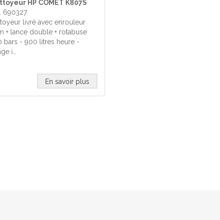
ttoyeur HP COMET K807S
. 690327
toyeur livré avec enrouleur
 + lance double + rotabuse
 bars - 900 litres heure -
ge i…
En savoir plus