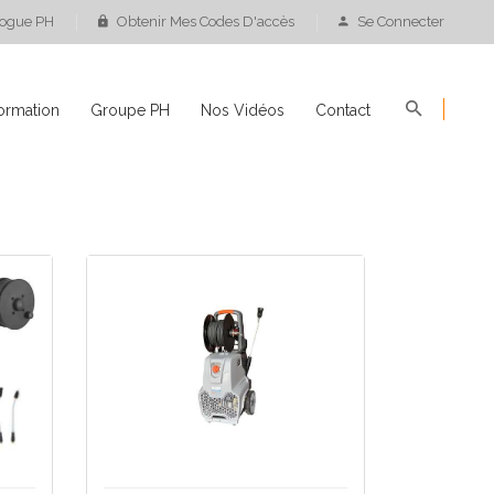
logue PH
Obtenir Mes Codes D'accès
Se Connecter
ormation
Groupe PH
Nos Vidéos
Contact