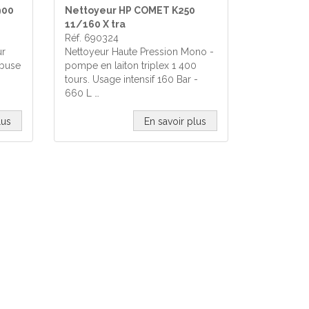
900
Nettoyeur HP COMET K250
11/160 X tra
Réf. 690324
ur
Nettoyeur Haute Pression Mono -
abuse
pompe en laiton triplex 1 400
tours. Usage intensif 160 Bar -
660 L …
lus
En savoir plus