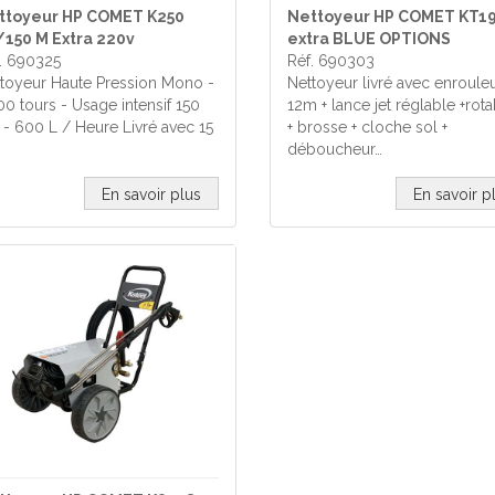
ttoyeur HP COMET K250
Nettoyeur HP COMET KT1
/150 M Extra 220v
extra BLUE OPTIONS
. 690325
Réf. 690303
toyeur Haute Pression Mono -
Nettoyeur livré avec enroule
00 tours - Usage intensif 150
12m + lance jet réglable +rot
 - 600 L / Heure Livré avec 15
+ brosse + cloche sol +
déboucheur…
En savoir plus
En savoir p