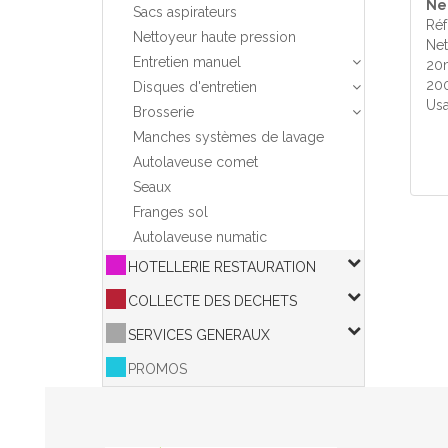
Ne
Sacs aspirateurs
Réf
Nettoyeur haute pression
Net
Entretien manuel
20m
200
Disques d'entretien
Usa
Brosserie
Manches systèmes de lavage
Autolaveuse comet
Seaux
Franges sol
Autolaveuse numatic
HOTELLERIE RESTAURATION
COLLECTE DES DECHETS
SERVICES GENERAUX
PROMOS