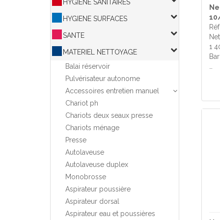
HYGIENE SANITAIRES
Ne
10
HYGIENE SURFACES
Réf
SANTE
Net
1 4
MATERIEL NETTOYAGE
Bar
Balai réservoir
…
Pulvérisateur autonome
Accessoires entretien manuel
Chariot ph
Chariots deux seaux presse
Chariots ménage
Presse
Autolaveuse
Autolaveuse duplex
Monobrosse
Aspirateur poussière
Aspirateur dorsal
Aspirateur eau et poussières