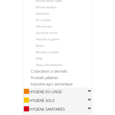
Brosse ronde soleil
Brosse papillon
Balayette
Kit sundae
Manche alu
Accroche mural
Manche hygiène
Balais
Brosses à ongles
Pelle
Seaux alimentaires
Collecteurs à déchets
Produits jetables
Industrie agro alimentaire
HYGIENE DU LINGE
HYGIENE SOLS
HYGIENE SANITAIRES