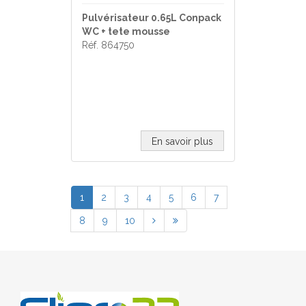
Pulvérisateur 0.65L Conpack
WC + tete mousse
Réf. 864750
En savoir plus
1
2
3
4
5
6
7
8
9
10