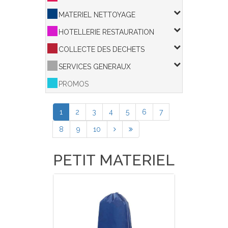
MATERIEL NETTOYAGE
HOTELLERIE RESTAURATION
COLLECTE DES DECHETS
SERVICES GENERAUX
PROMOS
1
2
3
4
5
6
7
8
9
10
PETIT MATERIEL