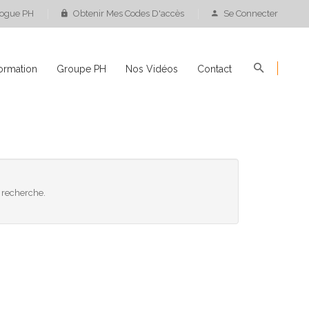
logue PH
Obtenir Mes Codes D'accès
Se Connecter
ormation
Groupe PH
Nos Vidéos
Contact
 recherche.